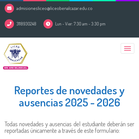
admisionesliceo@liceobenalcazar.edu.co
3118930248
Lun - Vier: 7:30 am - 3:30 pm
Toggle
naviga
Reportes de novedades y
ausencias 2025 - 2026
Todas novedades y ausencias del estudiante deberán ser
reportadas únicamente a través de este formulario: