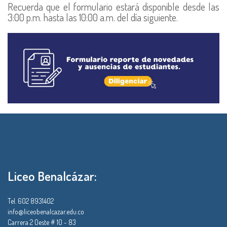
Recuerda que el formulario estará disponible desde las
3:00 p.m. hasta las 10:00 a.m. del día siguiente.
Liceo Benalcázar:
Tel. 602 8931402
info@liceobenalcazar.edu.co
Carrera 2 Oeste # 10 - 83