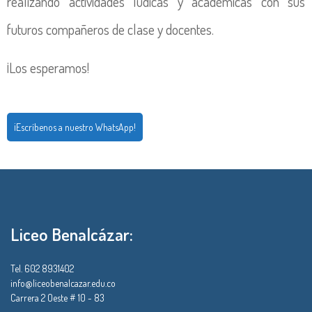
realizando actividades lúdicas y académicas con sus
futuros compañeros de clase y docentes.
¡Los esperamos!
¡Escríbenos a nuestro WhatsApp!
Liceo Benalcázar:
Tel. 602 8931402
info@liceobenalcazar.edu.co
Carrera 2 Oeste # 10 - 83