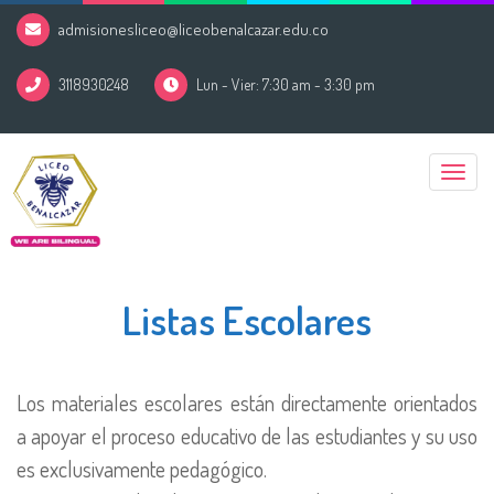
admisionesliceo@liceobenalcazar.edu.co
3118930248
Lun - Vier: 7:30 am - 3:30 pm
Toggle
naviga
Listas Escolares
Los materiales escolares están directamente orientados
a apoyar el proceso educativo de las estudiantes y su uso
es exclusivamente pedagógico.